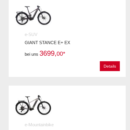
e-SUV
GIANT STANCE E+ EX
3699,
00*
bei uns
Details
e-Mountainbike