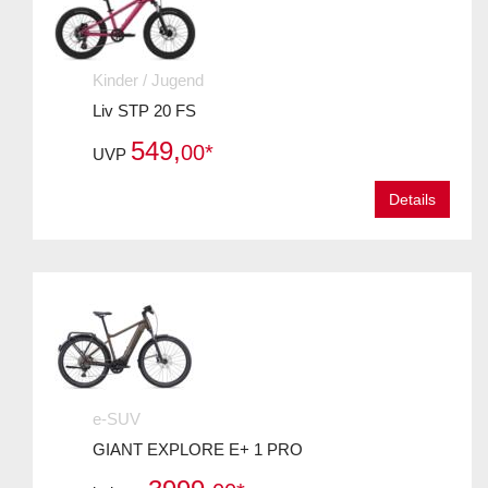
Kinder / Jugend
Liv STP 20 FS
549,
00*
UVP
Details
e-SUV
GIANT EXPLORE E+ 1 PRO