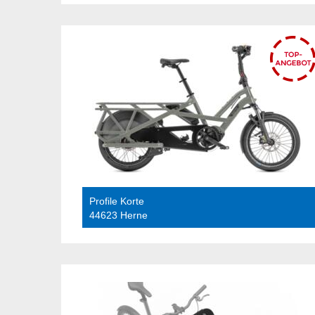
Profile Korte
44623 Herne