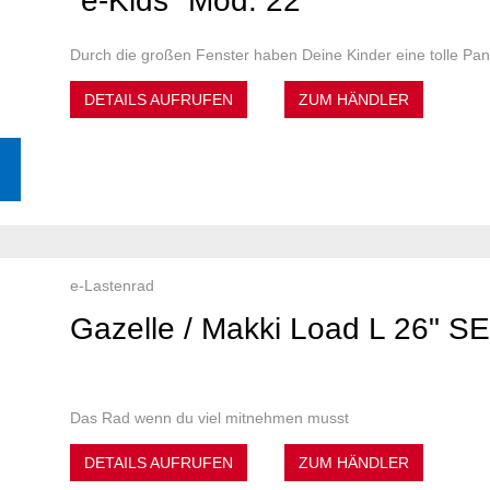
"e-Kids" Mod. 22
Durch die großen Fenster haben Deine Kinder eine tolle Pa
DETAILS AUFRUFEN
ZUM HÄNDLER
e-Lastenrad
Gazelle / Makki Load L 26" SE
Das Rad wenn du viel mitnehmen musst
DETAILS AUFRUFEN
ZUM HÄNDLER