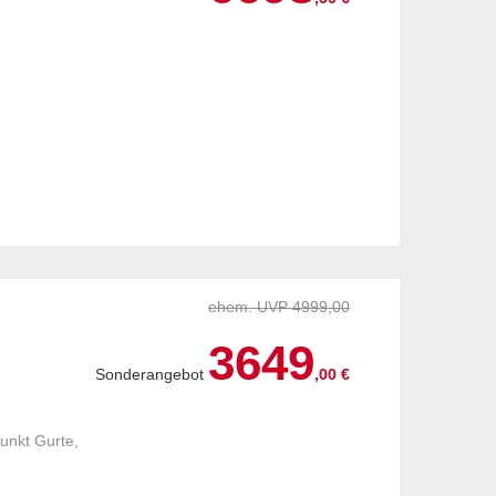
ehem. UVP 4999,00
3649
Sonderangebot
,00 €
unkt Gurte,