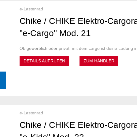
e-Lastenrad
Chike / CHIKE Elektro-Cargor
"e-Cargo" Mod. 21
Ob gewerblich oder privat, mit dem cargo ist deine Ladung i
DETAILS AUFRUFEN
ZUM HÄNDLER
e-Lastenrad
Chike / CHIKE Elektro-Cargor