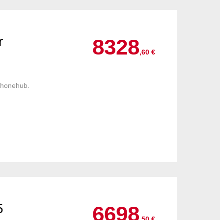
r
8328
,60 €
phonehub.
5
6698
,50 €