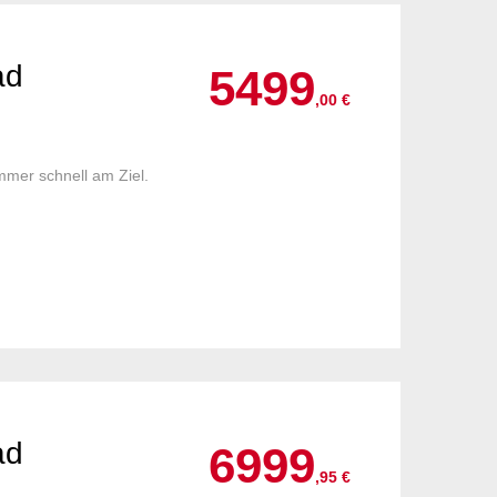
ad
5499
,00 €
mmer schnell am Ziel.
ad
6999
,95 €