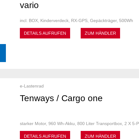
vario
incl. BOX, Kinderverdeck, RX-GPS, Gepäckträger, 500Wh
DETAILS AUFRUFEN
ZUM HÄNDLER
e-Lastenrad
Tenways / Cargo one
starker Motor, 960 Wh-Akku, 800 Liter Transportbox, 2 X 5-P
DETAILS AUFRUFEN
ZUM HÄNDLER