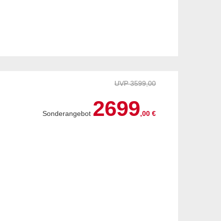
UVP 3599,00
2699
Sonderangebot
,00 €