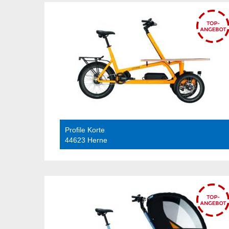
Profile Korte
44623 Herne