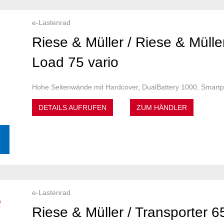
e-Lastenrad
Riese & Müller / Riese & Mülle
Load 75 vario
Hohe Seitenwände mit Hardcover, DualBattery 1000, Smart
DETAILS AUFRUFEN
ZUM HÄNDLER
e-Lastenrad
Riese & Müller / Transporter 6