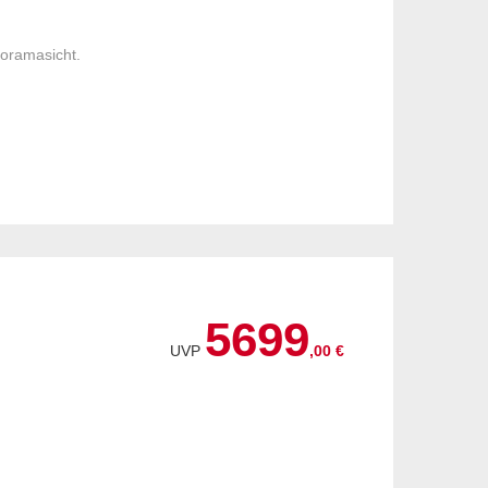
noramasicht.
5699
UVP
,00 €