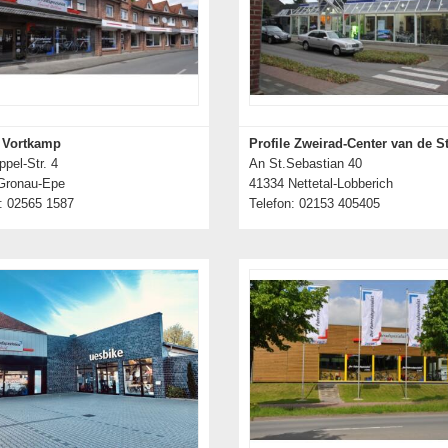
e Vortkamp
Profile Zweirad-Center van de S
pel-Str. 4
An St.Sebastian 40
Gronau-Epe
41334 Nettetal-Lobberich
: 02565 1587
Telefon: 02153 405405
Details zum Händler
Details zum Händler