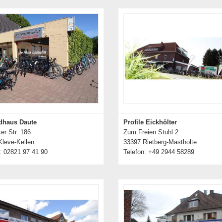
dhaus Daute
Profile Eickhölter
er Str. 186
Zum Freien Stuhl 2
Kleve-Kellen
33397 Rietberg-Mastholte
: 02821 97 41 90
Telefon: +49 2944 58289
Details zum Händler
Details zum Händler