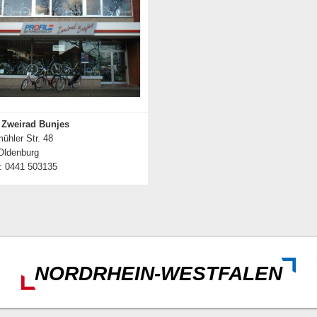
e Zweirad Bunjes
hler Str. 48
Oldenburg
: 0441 503135
Details zum Händler
NORDRHEIN-WESTFALEN