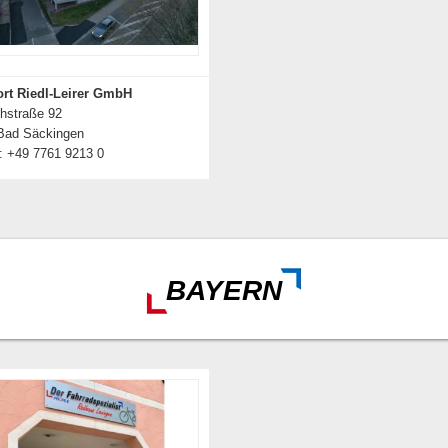
rt Riedl-Leirer GmbH
chstraße 92
Bad Säckingen
: +49 7761 9213 0
Details zum Händler
BAYERN