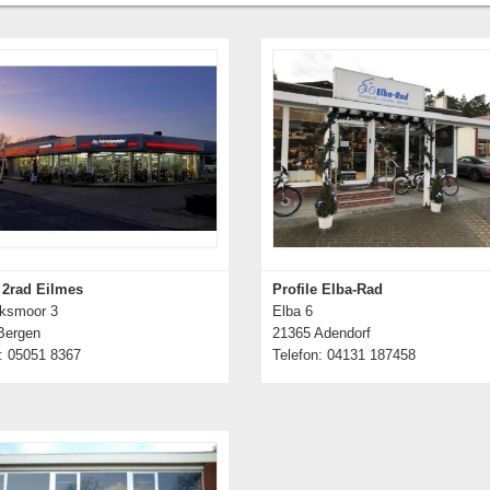
e 2rad Eilmes
Profile Elba-Rad
ksmoor 3
Elba 6
Bergen
21365 Adendorf
: 05051 8367
Telefon: 04131 187458
Details zum Händler
Details zum Händler