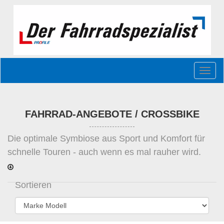
Toggl
naviga
FAHRRAD-ANGEBOTE / CROSSBIKE
Die optimale Symbiose aus Sport und Komfort für
schnelle Touren - auch wenn es mal rauher wird.
Durch die breiteren, profilierten Reifen eignet sich
das
Cross Bike
auch
für Touren im leichteren
Sortieren
Gelände. Die 28-Zoll-Reifen machen das Crossbike
schnell und leichtgängig, der Komfort wurde
erhalten!