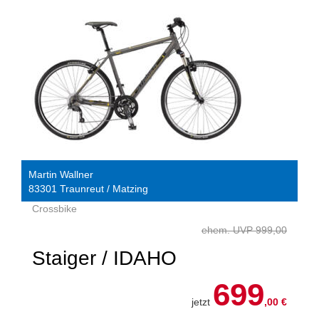
Martin Wallner
83301 Traunreut / Matzing
Crossbike
ehem. UVP 999,00
Staiger / IDAHO
699
jetzt
,00 €