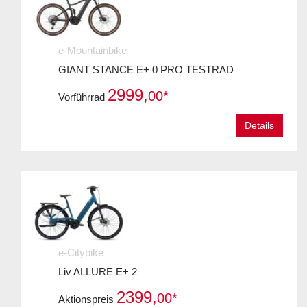
e-Mountainbike
GIANT STANCE E+ 0 PRO TESTRAD
2999,
00*
Vorführrad
Details
e-Citybike
Liv ALLURE E+ 2
2399,
00*
Aktionspreis