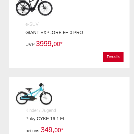
e-SUV
GIANT EXPLORE E+ 0 PRO
3999,
00*
UVP
Details
Kinder / Jugend
Puky CYKE 16-1 FL
349,
00*
bei uns