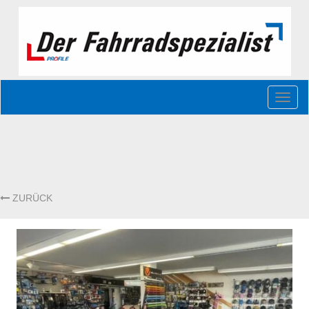
Toggl
naviga
ZURÜCK