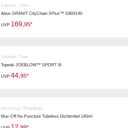
Zubehör / Teile
Abus GRANIT CityChain XPlus™ 1060/140
169,
95*
UVP
Zubehör / Teile
Topeak JOEBLOW™ SPORT III
44,
95*
UVP
Werkzeug / Radpflege
Muc-Off No Puncture Tubeless Dichtmittel 140ml
12,
99*
UVP