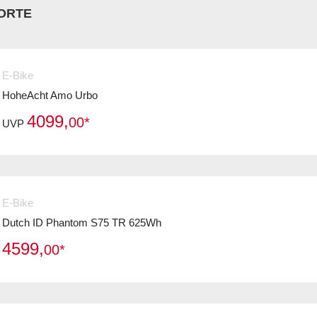
ORTE
E-Bike
HoheAcht Amo Urbo
4099,
00*
UVP
E-Bike
Dutch ID Phantom S75 TR 625Wh
4599,
00*